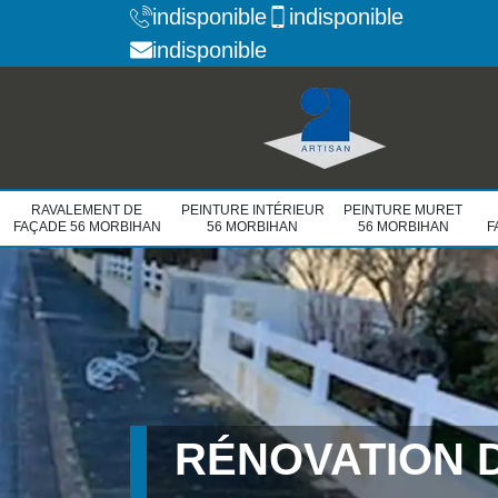
indisponible
indisponible
indisponible
RAVALEMENT DE
PEINTURE INTÉRIEUR
PEINTURE MURET
FAÇADE 56 MORBIHAN
56 MORBIHAN
56 MORBIHAN
F
RÉNOVATION 