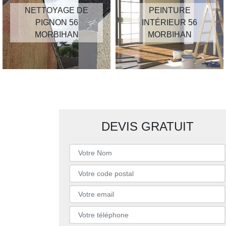
NETTOYAGE DE
PEINTURE
PIGNON 56
INTÉRIEUR 56
MORBIHAN
MORBIHAN
DEVIS GRATUIT