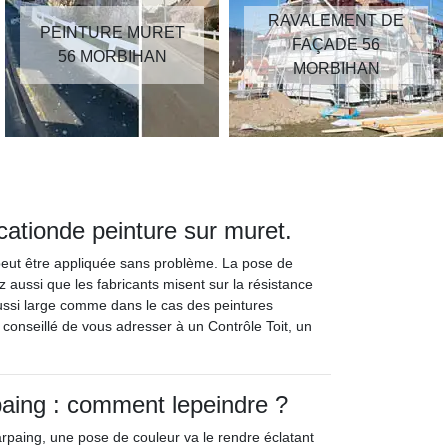
RAVALEMENT DE
PEINTURE MURET
FAÇADE 56
56 MORBIHAN
MORBIHAN
icationde peinture sur muret.
 peut être appliquée sans problème. La pose de
z aussi que les fabricants misent sur la résistance
 aussi large comme dans le cas des peintures
t conseillé de vous adresser à un Contrôle Toit, un
aing : comment lepeindre ?
arpaing, une pose de couleur va le rendre éclatant