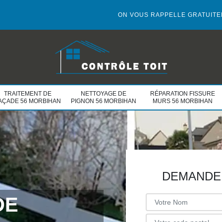
ON VOUS RAPPELLE GRATUIT
TRAITEMENT DE
NETTOYAGE DE
RÉPARATION FISSURE
AÇADE 56 MORBIHAN
PIGNON 56 MORBIHAN
MURS 56 MORBIHAN
DEMANDE 
DE