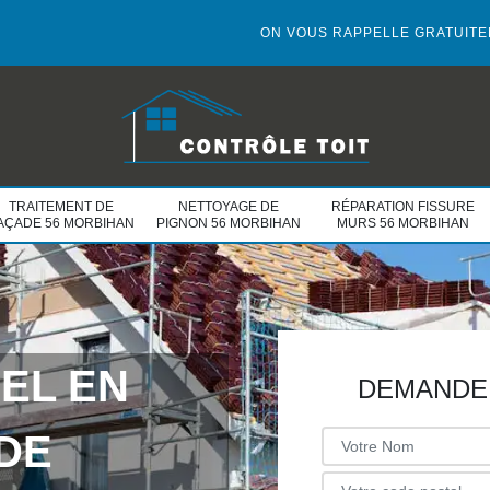
ON VOUS RAPPELLE GRATUIT
TRAITEMENT DE
NETTOYAGE DE
RÉPARATION FISSURE
AÇADE 56 MORBIHAN
PIGNON 56 MORBIHAN
MURS 56 MORBIHAN
EL EN
DEMANDE 
DE