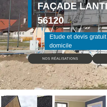
FAÇADE LANT
56120
Etude et devis gratuit
domicile
NOS RÉALISATIONS