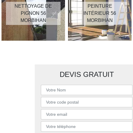
NETTOYAGE DE
PEINTURE
PIGNON 56
INTÉRIEUR 56
MORBIHAN
MORBIHAN
DEVIS GRATUIT