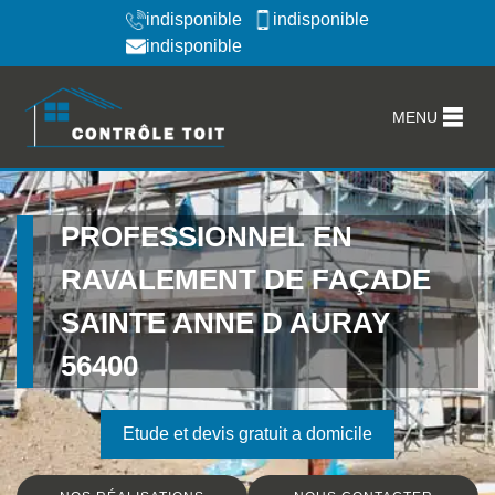
indisponible
indisponible
indisponible
MENU
PROFESSIONNEL EN
RAVALEMENT DE FAÇADE
SAINTE ANNE D AURAY
56400
Etude et devis gratuit a domicile