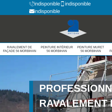
indisponible
indisponible
indisponible
RAVALEMENT DE
PEINTURE INTÉRIEUR
PEINTURE MURET
FAÇADE 56 MORBIHAN
56 MORBIHAN
56 MORBIHAN
F
PROFESSIONN
RAVALEMENT 