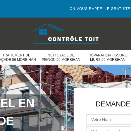
ON VOUS RAPPELLE GRATUIT
TRAITEMENT DE
NETTOYAGE DE
RÉPARATION FISSURE
AÇADE 56 MORBIHAN
PIGNON 56 MORBIHAN
MURS 56 MORBIHAN
EL EN
DEMANDE 
DE