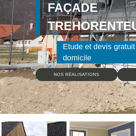
FAÇADE
TREHORENTEU
Etude et devis gratuit
domicile
NOS RÉALISATIONS