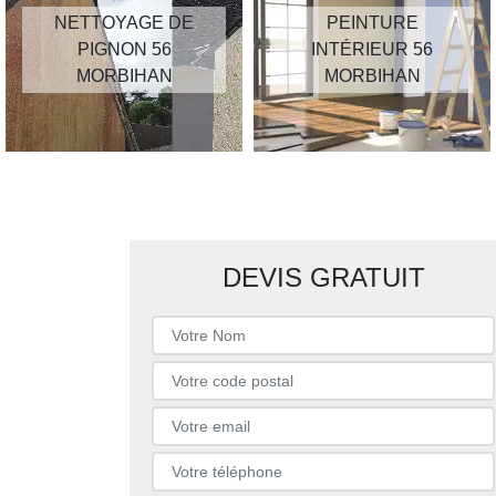
NETTOYAGE DE
PEINTURE
PIGNON 56
INTÉRIEUR 56
MORBIHAN
MORBIHAN
DEVIS GRATUIT