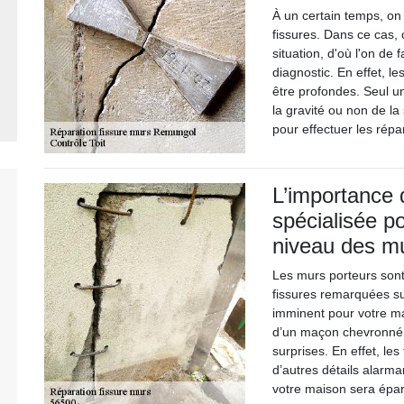
À un certain temps, o
fissures. Dans ce cas, 
situation, d'où l'on de 
diagnostic. En effet, le
être profondes. Seul u
la gravité ou non de la
pour effectuer les rép
L’importance 
spécialisée po
niveau des mu
Les murs porteurs sont
fissures remarquées su
imminent pour votre mai
d’un maçon chevronné 
surprises. En effet, les
d’autres détails alarma
votre maison sera épar