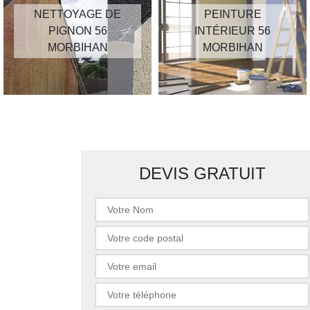
NETTOYAGE DE
PEINTURE
PIGNON 56
INTÉRIEUR 56
MORBIHAN
MORBIHAN
DEVIS GRATUIT