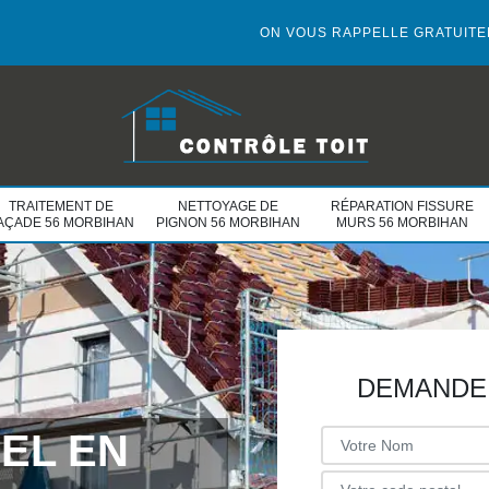
ON VOUS RAPPELLE GRATUIT
TRAITEMENT DE
NETTOYAGE DE
RÉPARATION FISSURE
AÇADE 56 MORBIHAN
PIGNON 56 MORBIHAN
MURS 56 MORBIHAN
DEMANDE 
EL EN