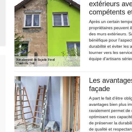
extérieurs av
compétents e
Après un certain temps 
propriétaires peuvent ê
des murs extérieurs. S
bénéfique pour l’aspect
durabilité et éviter le
tourner vers les servic
équipe d’artisans série
Les avantages
façade
A part le fait d’être o
avantages bien plus im
ravalement permet de 
optimisant ses capacité
de préserver la durabil
de qualité et respectant