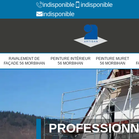
indisponible
indisponible
indisponible
RAVALEMENT DE
PEINTURE INTÉRIEUR
PEINTURE MURET
FAÇADE 56 MORBIHAN
56 MORBIHAN
56 MORBIHAN
F
PROFESSIONN