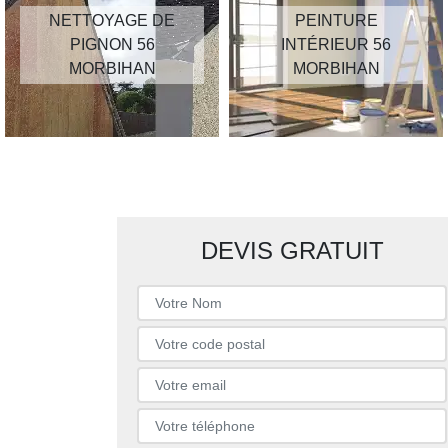
NETTOYAGE DE
PEINTURE
PIGNON 56
INTÉRIEUR 56
MORBIHAN
MORBIHAN
DEVIS GRATUIT