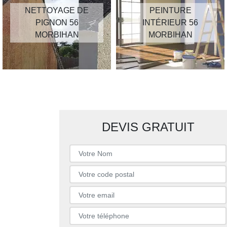
NETTOYAGE DE
PEINTURE
PIGNON 56
INTÉRIEUR 56
MORBIHAN
MORBIHAN
DEVIS GRATUIT