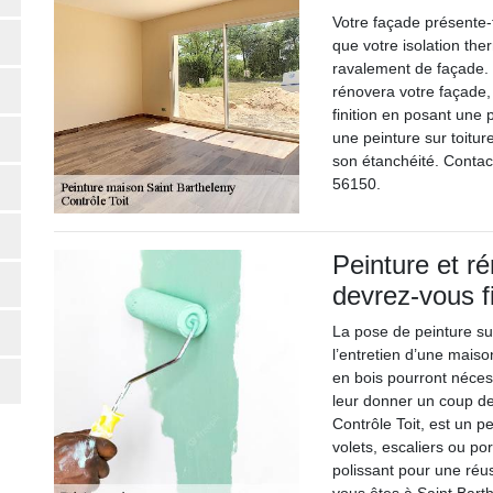
Votre façade présente-t
que votre isolation th
ravalement de façade. S
rénovera votre façade,
finition en posant une 
une peinture sur toitur
son étanchéité. Contact
56150.
Peinture et ré
devrez-vous fi
La pose de peinture sur
l’entretien d’une maiso
en bois pourront néces
leur donner un coup de
Contrôle Toit, est un p
volets, escaliers ou po
polissant pour une réus